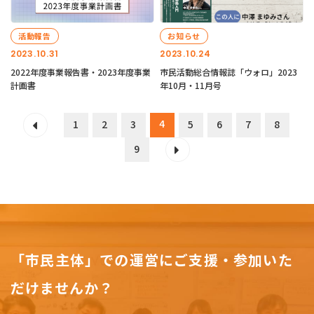
活動報告
お知らせ
2023.10.31
2023.10.24
2022年度事業報告書・2023年度事業
市民活動総合情報誌「ウォロ」2023
計画書
年10月・11月号
4
1
2
3
5
6
7
8
9
「市民主体」での運営にご支援・参加いた
だけませんか？