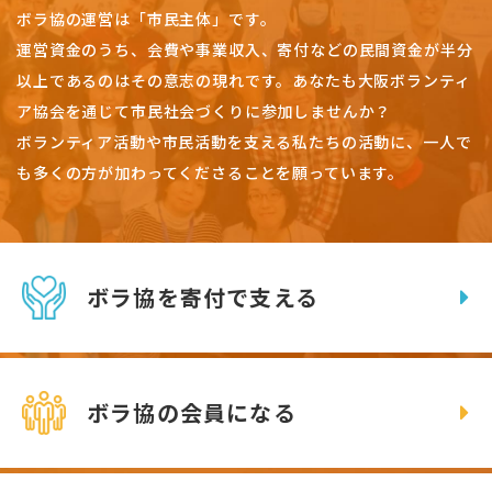
ボラ協の運営は「市民主体」です。
運営資金のうち、会費や事業収入、
寄付などの民間資金が半分
以上であるのはその意志の現れです。
あなたも大阪ボランティ
ア協会を通じて市民社会づくりに参加しませんか？
ボランティア活動や市民活動を支える私たちの活動に、一人で
も多くの方が加わってくださることを願っています。
ボラ協を寄付で支える
ボラ協の会員になる