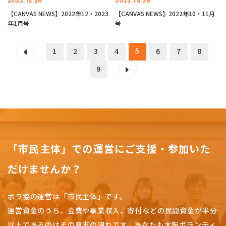
2022.12.26
2022.10.28
【CANVAS NEWS】2022年12・2023
【CANVAS NEWS】2022年10・11月
年1月号
号
5
1
2
3
4
6
7
8
9
「市民主体」での運営にご支援・参加いた
だけませんか？
ボラ協の運営は「市民主体」です。
運営資金のうち、会費や事業収入、
寄付などの民間資金が半分
以上であるのはその意志の現れです。
あなたも大阪ボランティ