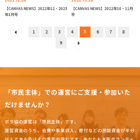
2022.12.26
2022.10.28
【CANVAS NEWS】2022年12・2023
【CANVAS NEWS】2022年10・11月
年1月号
号
5
1
2
3
4
6
7
8
9
「市民主体」での運営にご支援・参加いた
だけませんか？
ボラ協の運営は「市民主体」です。
運営資金のうち、会費や事業収入、
寄付などの民間資金が半分
以上であるのはその意志の現れです。
あなたも大阪ボランティ