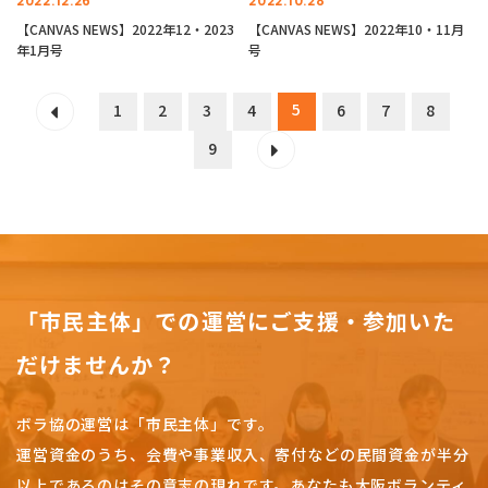
2022.12.26
2022.10.28
【CANVAS NEWS】2022年12・2023
【CANVAS NEWS】2022年10・11月
年1月号
号
5
1
2
3
4
6
7
8
9
「市民主体」での運営にご支援・参加いた
だけませんか？
ボラ協の運営は「市民主体」です。
運営資金のうち、会費や事業収入、
寄付などの民間資金が半分
以上であるのはその意志の現れです。
あなたも大阪ボランティ