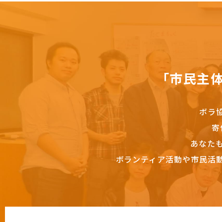
「市民主
ボラ
寄
あなた
ボランティア活動や市民活