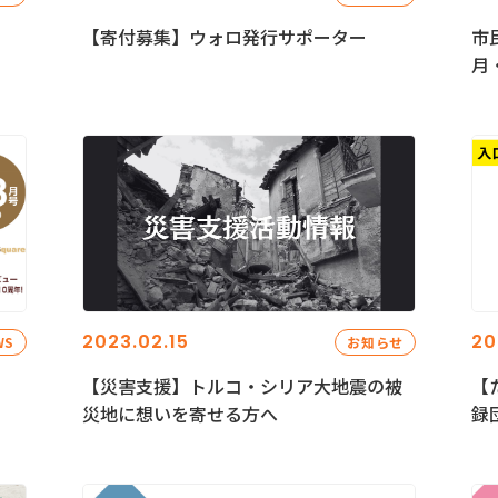
【寄付募集】ウォロ発行サポーター
市
月
2023.02.15
20
WS
お知らせ
【災害支援】トルコ・シリア大地震の被
【
災地に想いを寄せる方へ
録