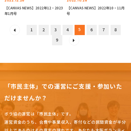
2022.12.26
2022.10.28
【CANVAS NEWS】2022年12・2023
【CANVAS NEWS】2022年10・11月
年1月号
号
5
1
2
3
4
6
7
8
9
「市民主体」での運営にご支援・参加いた
だけませんか？
ボラ協の運営は「市民主体」です。
運営資金のうち、会費や事業収入、
寄付などの民間資金が半分
以上であるのはその意志の現れです。
あなたも大阪ボランティ