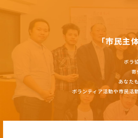
「市民主
ボラ
寄
あなた
ボランティア活動や市民活