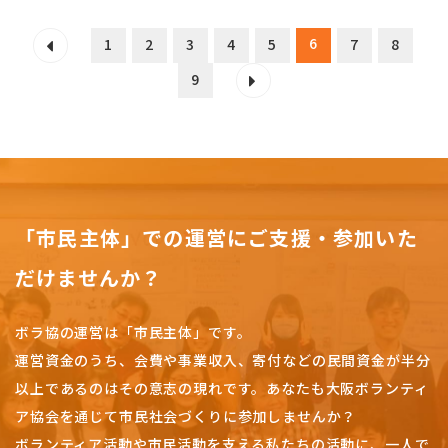
6
1
2
3
4
5
7
8
9
「市民主体」での運営にご支援・参加いた
だけませんか？
ボラ協の運営は「市民主体」です。
運営資金のうち、会費や事業収入、
寄付などの民間資金が半分
以上であるのはその意志の現れです。
あなたも大阪ボランティ
ア協会を通じて市民社会づくりに参加しませんか？
ボランティア活動や市民活動を支える私たちの活動に、一人で