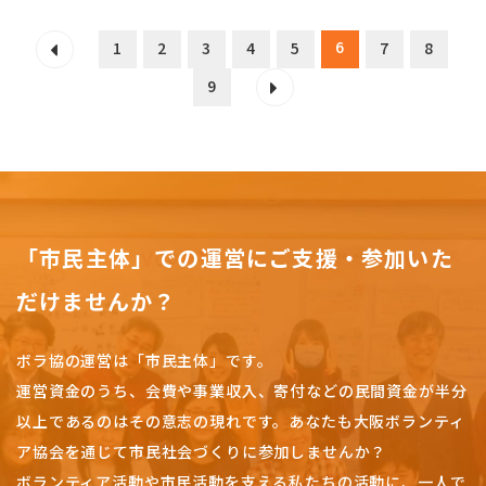
6
1
2
3
4
5
7
8
9
「市民主体」での運営にご支援・参加いた
だけませんか？
ボラ協の運営は「市民主体」です。
運営資金のうち、会費や事業収入、
寄付などの民間資金が半分
以上であるのはその意志の現れです。
あなたも大阪ボランティ
ア協会を通じて市民社会づくりに参加しませんか？
ボランティア活動や市民活動を支える私たちの活動に、一人で