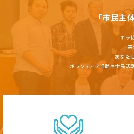
「市民主
ボラ
寄
あなた
ボランティア活動や市民活