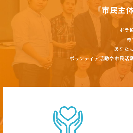
「市民主
ボラ
寄
あなた
ボランティア活動や市民活