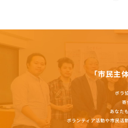
「市民主
ボラ
寄
あなた
ボランティア活動や市民活