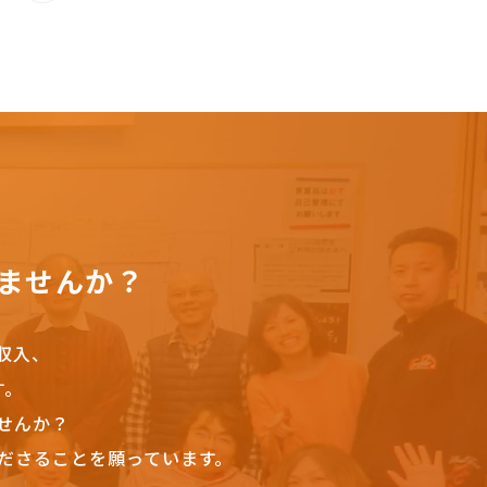
ませんか？
収入、
す。
せんか？
ださることを願っています。