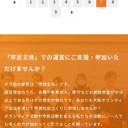
7
1
2
3
4
5
6
8
9
「市民主体」での運営にご支援・参加いた
だけませんか？
ボラ協の運営は「市民主体」です。
運営資金のうち、会費や事業収入、
寄付などの民間資金が半分
以上であるのはその意志の現れです。
あなたも大阪ボランティ
ア協会を通じて市民社会づくりに参加しませんか？
ボランティア活動や市民活動を支える私たちの活動に、一人で
も多くの方が加わってくださることを願っています。