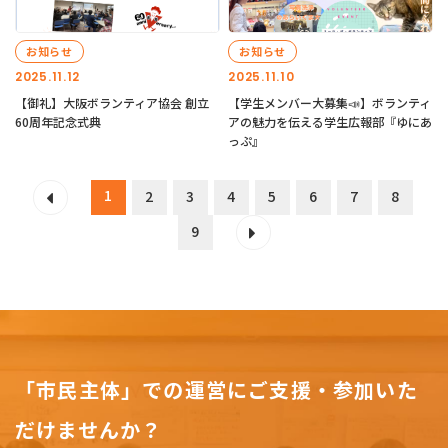
お知らせ
お知らせ
2025.11.12
2025.11.10
【御礼】大阪ボランティア協会 創立
【学生メンバー大募集📣】ボランティ
60周年記念式典
アの魅力を伝える学生広報部『ゆにあ
っぷ』
1
2
3
4
5
6
7
8
9
「市民主体」での運営にご支援・参加いた
だけませんか？