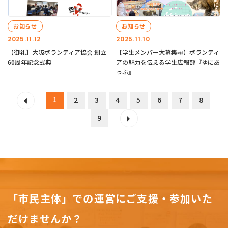
お知らせ
お知らせ
2025.11.12
2025.11.10
【御礼】大阪ボランティア協会 創立
【学生メンバー大募集📣】ボランティ
60周年記念式典
アの魅力を伝える学生広報部『ゆにあ
っぷ』
1
2
3
4
5
6
7
8
9
「市民主体」での運営にご支援・参加いた
だけませんか？