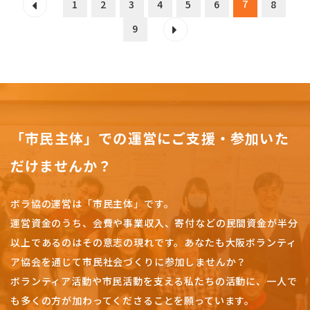
7
1
2
3
4
5
6
8
9
「市民主体」での運営にご支援・参加いた
だけませんか？
ボラ協の運営は「市民主体」です。
運営資金のうち、会費や事業収入、
寄付などの民間資金が半分
以上であるのはその意志の現れです。
あなたも大阪ボランティ
ア協会を通じて市民社会づくりに参加しませんか？
ボランティア活動や市民活動を支える私たちの活動に、一人で
も多くの方が加わってくださることを願っています。