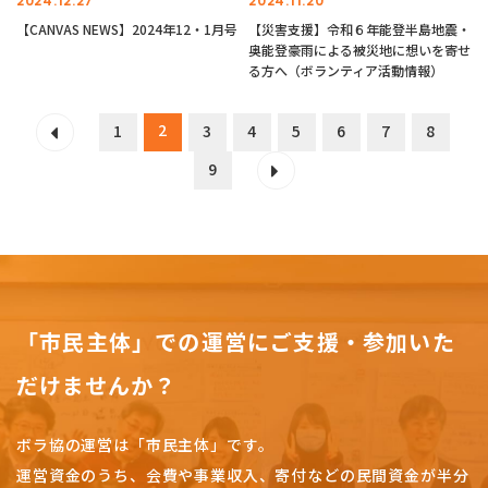
2024.12.27
2024.11.20
【CANVAS NEWS】2024年12・1月号
【災害支援】令和６年能登半島地震・
奥能登豪雨による被災地に想いを寄せ
る方へ（ボランティア活動情報）
2
1
3
4
5
6
7
8
9
「市民主体」での運営にご支援・参加いた
だけませんか？
ボラ協の運営は「市民主体」です。
運営資金のうち、会費や事業収入、
寄付などの民間資金が半分