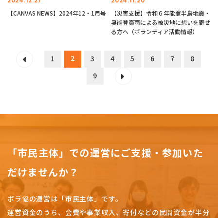
2024.12.27
2024.11.20
【CANVAS NEWS】2024年12・1月号
【災害支援】令和６年能登半島地震・
奥能登豪雨による被災地に想いを寄せ
る方へ（ボランティア活動情報）
2
1
3
4
5
6
7
8
9
「市民主体」での運営にご支援・参加いた
だけませんか？
ボラ協の運営は「市民主体」です。
運営資金のうち、会費や事業収入、
寄付などの民間資金が半分