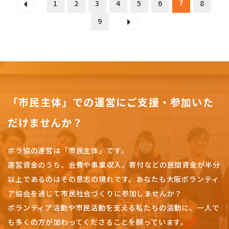
7
1
2
3
4
5
6
8
9
「市民主体」での運営にご支援・参加いた
だけませんか？
ボラ協の運営は「市民主体」です。
運営資金のうち、会費や事業収入、
寄付などの民間資金が半分
以上であるのはその意志の現れです。
あなたも大阪ボランティ
ア協会を通じて市民社会づくりに参加しませんか？
ボランティア活動や市民活動を支える私たちの活動に、一人で
も多くの方が加わってくださることを願っています。