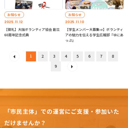
お知らせ
お知らせ
2025.11.12
2025.11.10
【御礼】大阪ボランティア協会 創立
【学生メンバー大募集📣】ボランティ
60周年記念式典
アの魅力を伝える学生広報部『ゆにあ
っぷ』
1
2
3
4
5
6
7
8
9
「市民主体」での運営にご支援・参加いた
だけませんか？