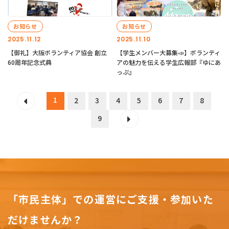
お知らせ
お知らせ
2025.11.12
2025.11.10
【御礼】大阪ボランティア協会 創立
【学生メンバー大募集📣】ボランティ
60周年記念式典
アの魅力を伝える学生広報部『ゆにあ
っぷ』
1
2
3
4
5
6
7
8
9
「市民主体」での運営にご支援・参加いた
だけませんか？