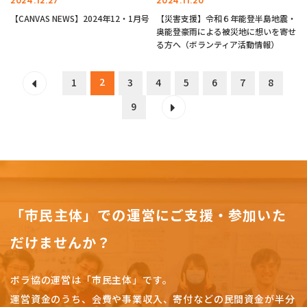
2024.12.27
2024.11.20
【CANVAS NEWS】2024年12・1月号
【災害支援】令和６年能登半島地震・
奥能登豪雨による被災地に想いを寄せ
る方へ（ボランティア活動情報）
2
1
3
4
5
6
7
8
9
「市民主体」での運営にご支援・参加いた
だけませんか？
ボラ協の運営は「市民主体」です。
運営資金のうち、会費や事業収入、
寄付などの民間資金が半分