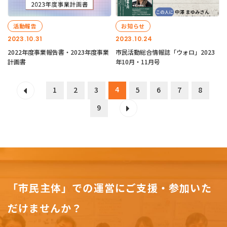
活動報告
お知らせ
2023.10.31
2023.10.24
2022年度事業報告書・2023年度事業
市民活動総合情報誌「ウォロ」2023
計画書
年10月・11月号
4
1
2
3
5
6
7
8
9
「市民主体」での運営にご支援・参加いた
だけませんか？