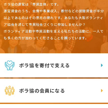
ボラ協の運営は「市民主体」です。
運営資金のうち、会費や事業収入、
寄付などの民間資金が半分
以上であるのはその意志の現れです。
あなたも大阪ボランティ
ア協会を通じて市民社会づくりに参加しませんか？
ボランティア活動や市民活動を支える私たちの活動に、一人で
も多くの方が加わってくださることを願っています。
ボラ協を寄付で支える
ボラ協の会員になる