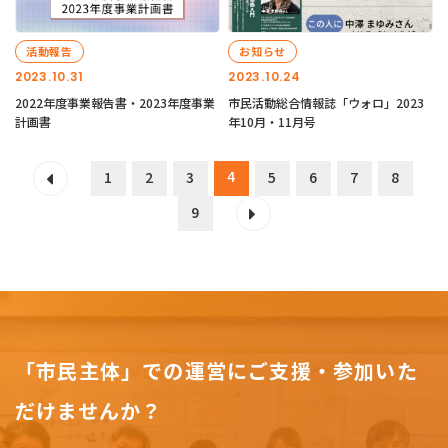
活動報告
お知らせ
2023.10.31
2023.10.24
2022年度事業報告書・2023年度事業
市民活動総合情報誌「ウォロ」2023
計画書
年10月・11月号
4
1
2
3
5
6
7
8
9
「市民主体」での運営にご支援・参加いた
だけませんか？