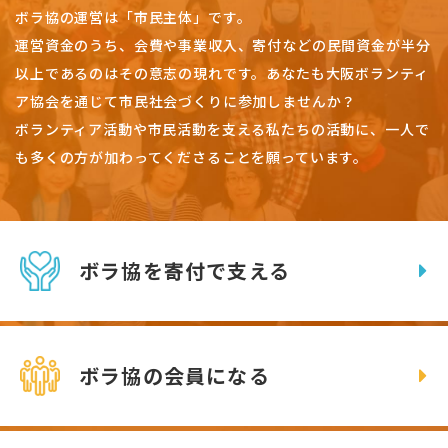
ボラ協の運営は「市民主体」です。
運営資金のうち、会費や事業収入、
寄付などの民間資金が半分
以上であるのはその意志の現れです。
あなたも大阪ボランティ
ア協会を通じて市民社会づくりに参加しませんか？
ボランティア活動や市民活動を支える私たちの活動に、一人で
も多くの方が加わってくださることを願っています。
ボラ協を寄付で支える
ボラ協の会員になる