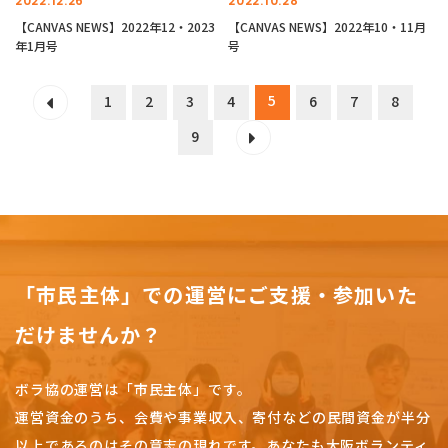
2022.12.26
2022.10.28
【CANVAS NEWS】2022年12・2023
【CANVAS NEWS】2022年10・11月
年1月号
号
5
1
2
3
4
6
7
8
9
「市民主体」での運営にご支援・参加いた
だけませんか？
ボラ協の運営は「市民主体」です。
運営資金のうち、会費や事業収入、
寄付などの民間資金が半分
以上であるのはその意志の現れです。
あなたも大阪ボランティ