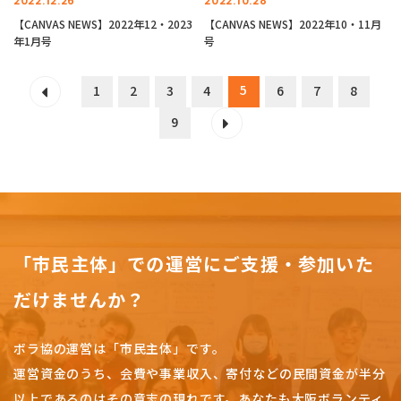
2022.12.26
2022.10.28
【CANVAS NEWS】2022年12・2023
【CANVAS NEWS】2022年10・11月
年1月号
号
5
1
2
3
4
6
7
8
9
「市民主体」での運営にご支援・参加いた
だけませんか？
ボラ協の運営は「市民主体」です。
運営資金のうち、会費や事業収入、
寄付などの民間資金が半分
以上であるのはその意志の現れです。
あなたも大阪ボランティ