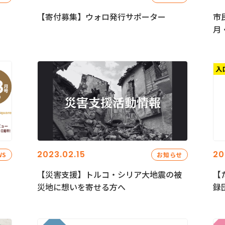
【寄付募集】ウォロ発行サポーター
市
月
2023.02.15
20
WS
お知らせ
【災害支援】トルコ・シリア大地震の被
【
災地に想いを寄せる方へ
録