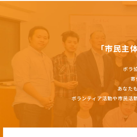
「市民主
ボラ
寄
あなた
ボランティア活動や市民活