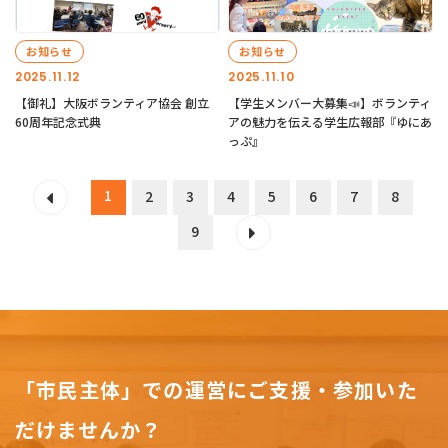
お知らせ
お知らせ
2025.11.12
2025.11.10
【御礼】大阪ボランティア協会 創立
【学生メンバー大募集📣】ボランティ
60周年記念式典
アの魅力を伝える学生広報部『ゆにあ
っぷ』
1
2
3
4
5
6
7
8
9
「市民主体」での運営にご支援・参加いた
だけませんか？