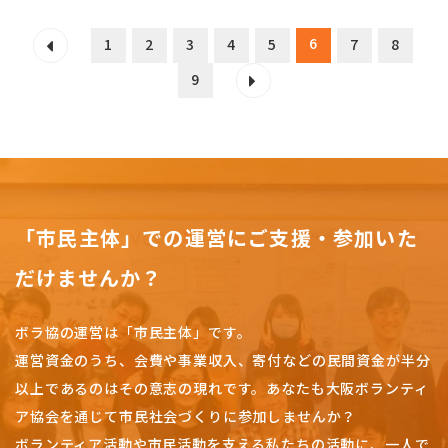
6
1
2
3
4
5
7
8
9
「市民主体」での運営にご支援・参加いた
だけませんか？
ボラ協の運営は「市民主体」です。
運営資金のうち、会費や事業収入、
寄付などの民間資金が半分
以上であるのはその意志の現れです。
あなたも大阪ボランティ
ア協会を通じて市民社会づくりに参加しませんか？
ボランティア活動や市民活動を支える私たちの活動に、一人で