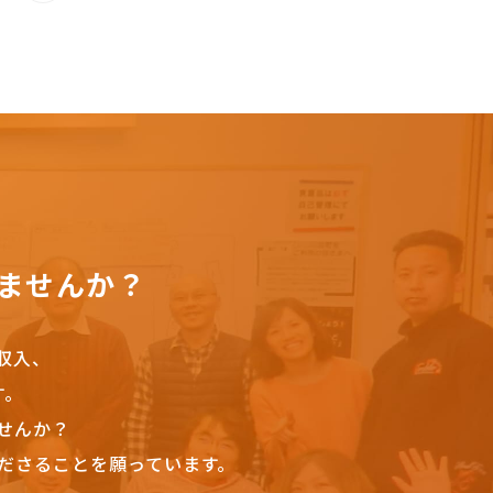
ませんか？
収入、
す。
せんか？
ださることを願っています。