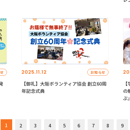
2025.11.12
20
らせ
お知らせ
発
【御礼】大阪ボランティア協会 創立60周
【
年記念式典
の
ぷ
1
2
3
4
5
6
7
8
9