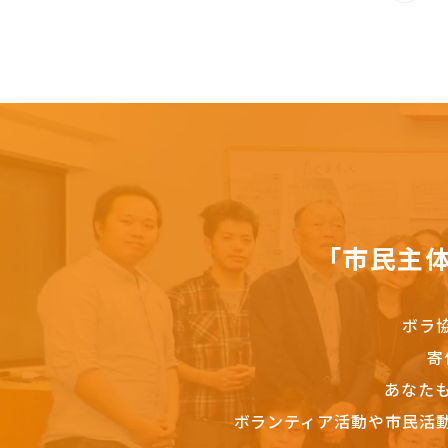
「市民主
ボラ
寄
あなた
ボランティア活動や市民活