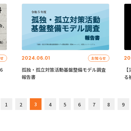
2024.06.01
20
らせ
お知らせ
6
孤独・孤立対策活動基盤整備モデル調査
【
報告書
る
3
1
2
4
5
6
7
8
9