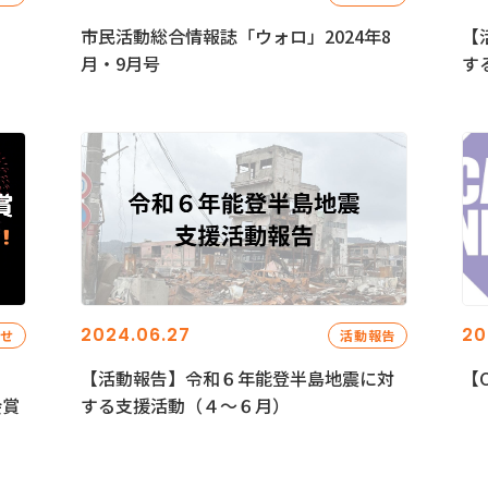
市民活動総合情報誌「ウォロ」2024年8
【
月・9月号
す
2024.06.27
20
らせ
活動報告
【活動報告】令和６年能登半島地震に対
【C
会賞
する支援活動（４〜６月）