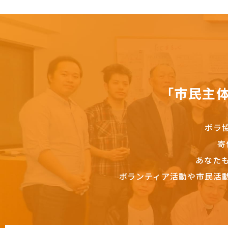
「市民主
ボラ
寄
あなた
ボランティア活動や市民活