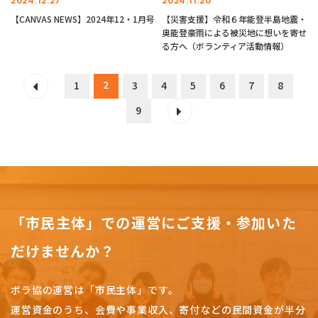
2024.12.27
2024.11.20
【CANVAS NEWS】2024年12・1月号
【災害支援】令和６年能登半島地震・
奥能登豪雨による被災地に想いを寄せ
る方へ（ボランティア活動情報）
2
1
3
4
5
6
7
8
9
「市民主体」での運営にご支援・参加いた
だけませんか？
ボラ協の運営は「市民主体」です。
運営資金のうち、会費や事業収入、
寄付などの民間資金が半分