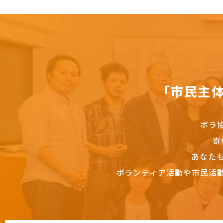
「市民主
ボラ
寄
あなた
ボランティア活動や市民活