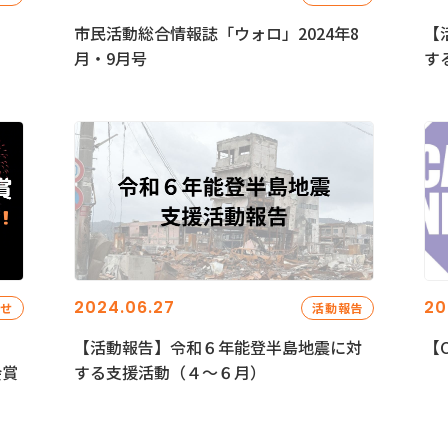
市民活動総合情報誌「ウォロ」2024年8
【
月・9月号
す
2024.06.27
20
らせ
活動報告
【活動報告】令和６年能登半島地震に対
【C
会賞
する支援活動（４〜６月）