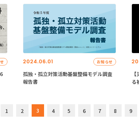
2024.06.01
20
らせ
お知らせ
6
孤独・孤立対策活動基盤整備モデル調査
【
報告書
る
3
1
2
4
5
6
7
8
9