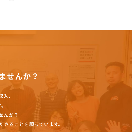
ませんか？
収入、
す。
せんか？
ださることを願っています。