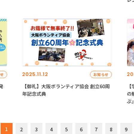
2025.11.12
20
らせ
お知らせ
発
【御礼】大阪ボランティア協会 創立60周
【
年記念式典
の
ぷ
1
2
3
4
5
6
7
8
9