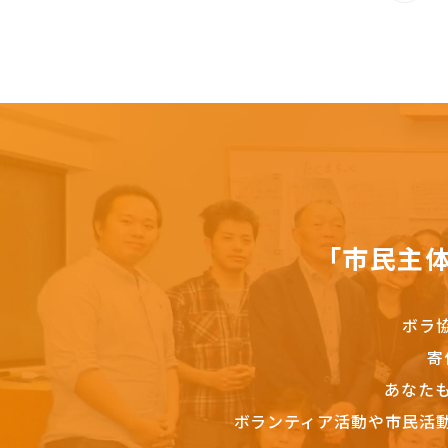
「市民主
ボラ
寄
あなた
ボランティア活動や市民活