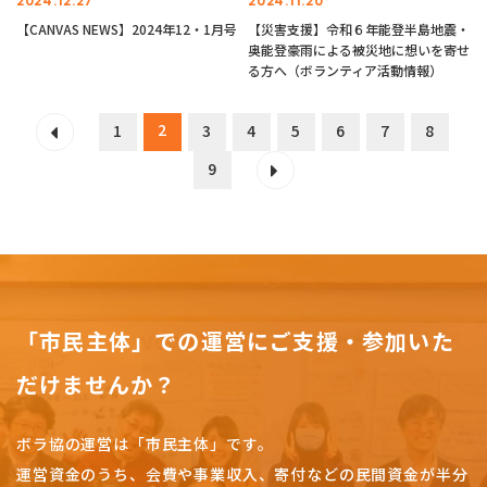
2024.12.27
2024.11.20
【CANVAS NEWS】2024年12・1月号
【災害支援】令和６年能登半島地震・
奥能登豪雨による被災地に想いを寄せ
る方へ（ボランティア活動情報）
2
1
3
4
5
6
7
8
9
「市民主体」での運営にご支援・参加いた
だけませんか？
ボラ協の運営は「市民主体」です。
運営資金のうち、会費や事業収入、
寄付などの民間資金が半分