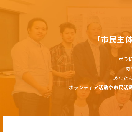
「市民主
ボラ
寄
あなた
ボランティア活動や市民活