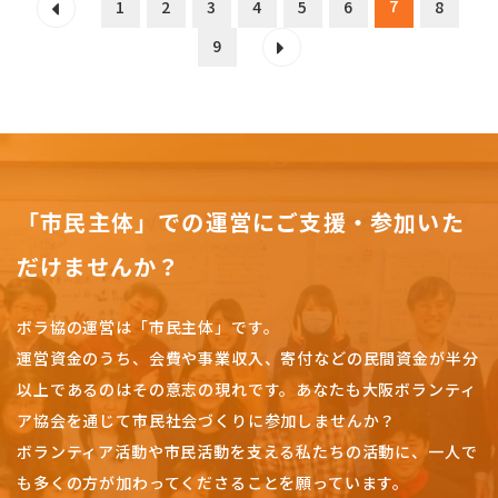
7
1
2
3
4
5
6
8
9
「市民主体」での運営にご支援・参加いた
だけませんか？
ボラ協の運営は「市民主体」です。
運営資金のうち、会費や事業収入、
寄付などの民間資金が半分
以上であるのはその意志の現れです。
あなたも大阪ボランティ
ア協会を通じて市民社会づくりに参加しませんか？
ボランティア活動や市民活動を支える私たちの活動に、一人で
も多くの方が加わってくださることを願っています。