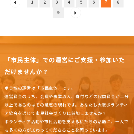
7
1
2
3
4
5
6
8
9
「市民主体」での運営にご支援・参加いた
だけませんか？
ボラ協の運営は「市民主体」です。
運営資金のうち、会費や事業収入、
寄付などの民間資金が半分
以上であるのはその意志の現れです。
あなたも大阪ボランティ
ア協会を通じて市民社会づくりに参加しませんか？
ボランティア活動や市民活動を支える私たちの活動に、一人で
も多くの方が加わってくださることを願っています。