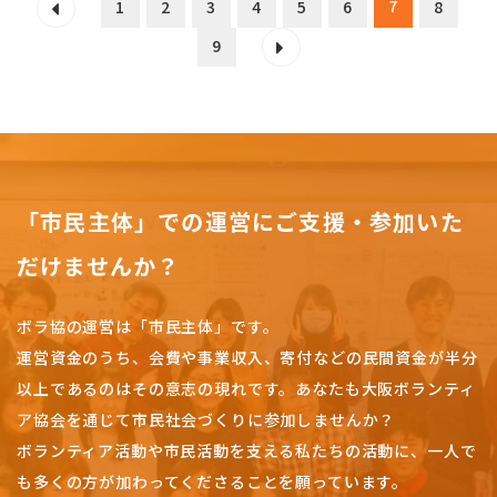
7
1
2
3
4
5
6
8
9
「市民主体」での運営にご支援・参加いた
だけませんか？
ボラ協の運営は「市民主体」です。
運営資金のうち、会費や事業収入、
寄付などの民間資金が半分
以上であるのはその意志の現れです。
あなたも大阪ボランティ
ア協会を通じて市民社会づくりに参加しませんか？
ボランティア活動や市民活動を支える私たちの活動に、一人で
も多くの方が加わってくださることを願っています。