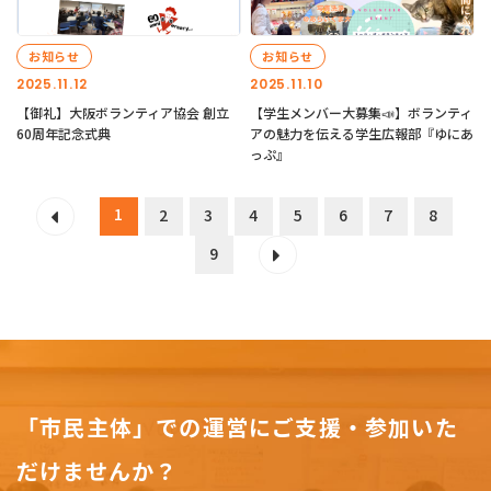
お知らせ
お知らせ
2025.11.12
2025.11.10
【御礼】大阪ボランティア協会 創立
【学生メンバー大募集📣】ボランティ
60周年記念式典
アの魅力を伝える学生広報部『ゆにあ
っぷ』
1
2
3
4
5
6
7
8
9
「市民主体」での運営にご支援・参加いた
だけませんか？