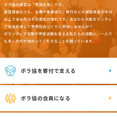
ボラ協の運営は「市民主体」です。
運営資金のうち、会費や事業収入、
寄付などの民間資金が半分
以上であるのはその意志の現れです。
あなたも大阪ボランティ
ア協会を通じて市民社会づくりに参加しませんか？
ボランティア活動や市民活動を支える私たちの活動に、一人で
も多くの方が加わってくださることを願っています。
ボラ協を寄付で支える
ボラ協の会員になる