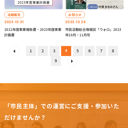
活動報告
お知らせ
2023.10.31
2023.10.24
2022年度事業報告書・2023年度事業
市民活動総合情報誌「ウォロ」2023
計画書
年10月・11月号
4
1
2
3
5
6
7
8
9
「市民主体」での運営にご支援・参加いた
だけませんか？