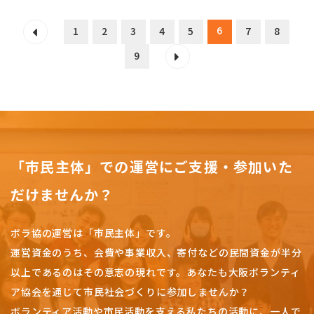
6
1
2
3
4
5
7
8
9
「市民主体」での運営にご支援・参加いた
だけませんか？
ボラ協の運営は「市民主体」です。
運営資金のうち、会費や事業収入、
寄付などの民間資金が半分
以上であるのはその意志の現れです。
あなたも大阪ボランティ
ア協会を通じて市民社会づくりに参加しませんか？
ボランティア活動や市民活動を支える私たちの活動に、一人で