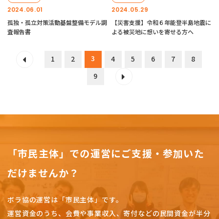
2024.06.01
2024.05.29
孤独・孤立対策活動基盤整備モデル調
【災害支援】令和６年能登半島地震に
査報告書
よる被災地に想いを寄せる方へ
3
1
2
4
5
6
7
8
9
「市民主体」での運営にご支援・参加いた
だけませんか？
ボラ協の運営は「市民主体」です。
運営資金のうち、会費や事業収入、
寄付などの民間資金が半分