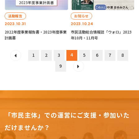
活動報告
お知らせ
2023.10.31
2023.10.24
2022年度事業報告書・2023年度事業
市民活動総合情報誌「ウォロ」2023
計画書
年10月・11月号
4
1
2
3
5
6
7
8
9
「市民主体」での運営にご支援・参加いた
だけませんか？