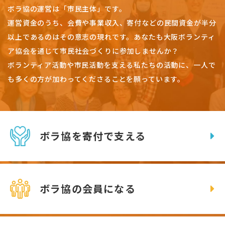
ボラ協の運営は「市民主体」です。
運営資金のうち、会費や事業収入、
寄付などの民間資金が半分
以上であるのはその意志の現れです。
あなたも大阪ボランティ
ア協会を通じて市民社会づくりに参加しませんか？
ボランティア活動や市民活動を支える私たちの活動に、一人で
も多くの方が加わってくださることを願っています。
ボラ協を寄付で支える
ボラ協の会員になる