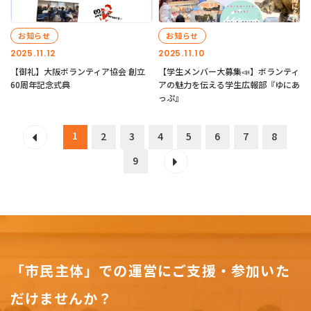
お知らせ
お知らせ
2025.11.12
2025.11.10
【御礼】大阪ボランティア協会 創立
【学生メンバー大募集📣】ボランティ
60周年記念式典
アの魅力を伝える学生広報部『ゆにあ
っぷ』
1
2
3
4
5
6
7
8
9
「市民主体」での運営にご支援・参加いた
だけませんか？