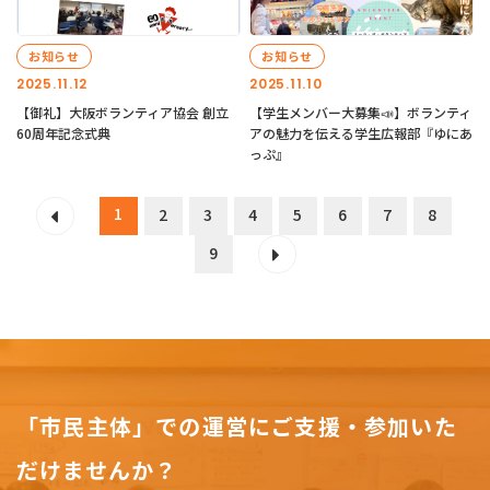
お知らせ
お知らせ
2025.11.12
2025.11.10
【御礼】大阪ボランティア協会 創立
【学生メンバー大募集📣】ボランティ
60周年記念式典
アの魅力を伝える学生広報部『ゆにあ
っぷ』
1
2
3
4
5
6
7
8
9
「市民主体」での運営にご支援・参加いた
だけませんか？