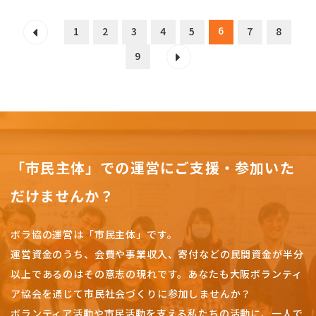
6
1
2
3
4
5
7
8
9
「市民主体」での運営にご支援・参加いた
だけませんか？
ボラ協の運営は「市民主体」です。
運営資金のうち、会費や事業収入、
寄付などの民間資金が半分
以上であるのはその意志の現れです。
あなたも大阪ボランティ
ア協会を通じて市民社会づくりに参加しませんか？
ボランティア活動や市民活動を支える私たちの活動に、一人で