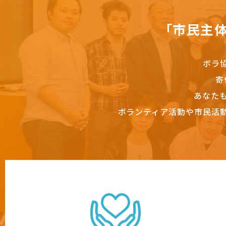
「市民主
ボラ
寄
あなた
ボランティア活動や市民活