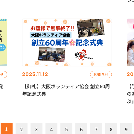
2025.11.12
20
らせ
お知らせ
発
【御礼】大阪ボランティア協会 創立60周
【
年記念式典
の
ぷ
1
2
3
4
5
6
7
8
9