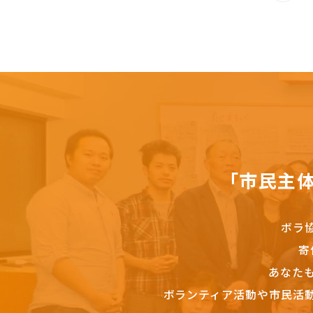
「市民主
ボラ
寄
あなた
ボランティア活動や市民活