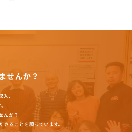
ませんか？
収入、
す。
せんか？
ださることを願っています。