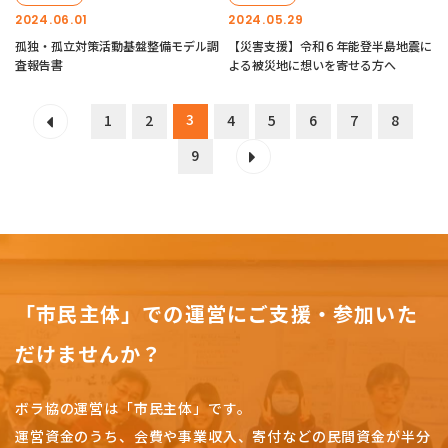
2024.06.01
2024.05.29
孤独・孤立対策活動基盤整備モデル調
【災害支援】令和６年能登半島地震に
査報告書
よる被災地に想いを寄せる方へ
3
1
2
4
5
6
7
8
9
「市民主体」での運営にご支援・参加いた
だけませんか？
ボラ協の運営は「市民主体」です。
運営資金のうち、会費や事業収入、
寄付などの民間資金が半分